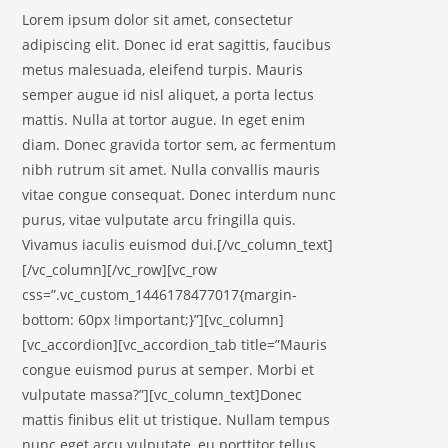
Lorem ipsum dolor sit amet, consectetur
adipiscing elit. Donec id erat sagittis, faucibus
metus malesuada, eleifend turpis. Mauris
semper augue id nisl aliquet, a porta lectus
mattis. Nulla at tortor augue. In eget enim
diam. Donec gravida tortor sem, ac fermentum
nibh rutrum sit amet. Nulla convallis mauris
vitae congue consequat. Donec interdum nunc
purus, vitae vulputate arcu fringilla quis.
Vivamus iaculis euismod dui.[/vc_column_text]
[/vc_column][/vc_row][vc_row
css=”.vc_custom_1446178477017{margin-
bottom: 60px !important;}”][vc_column]
[vc_accordion][vc_accordion_tab title=”Mauris
congue euismod purus at semper. Morbi et
vulputate massa?”][vc_column_text]Donec
mattis finibus elit ut tristique. Nullam tempus
nunc eget arcu vulputate, eu porttitor tellus