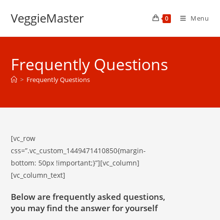
Skip
VeggieMaster
to
Menu
0
content
Frequently Questions
>
Frequently Questions
[vc_row
css=”.vc_custom_1449471410850{margin-
bottom: 50px !important;}”][vc_column]
[vc_column_text]
Below are frequently asked questions,
you may find the answer for yourself