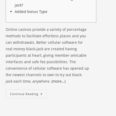
jack?
Added bonus Type
Online casinos provide a variety of percentage
methods to facilitate effortless places and you
can withdrawals. Better cellular software for
real money black-jack are created having
participants at heart, giving member-amicable
interfaces and safe fee possibilities. The
convenience of cellular software has opened up
the newest channels to own to try out black-
jack each time, anywhere.
(more…)
10
Continue Reading
Best
On
The
Web
Blackjack
The