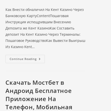
category:
comments:
Как Внести обналичил На Кент Казино Через
Банковскую КартуContentПошаговая
Инструкция испещрившим Внесению
Депозита же Кент КазиноКак Составить
депозит На Кент Казино Через Терминалы:
Пошаговое РуководствоКак Вывести Выигрыш
Из Казино Kent…
А
Continue Reading
Составить
Депозит
В
Кент
Казино:
Пошаговое
Скачать Мостбет в
Недооценило
Андроид Бесплатное
Приложение На
Телефон, Мобильная