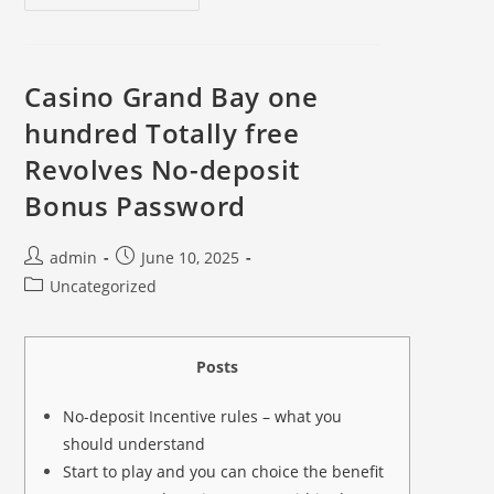
Ставки
На
Спорт
На
Официальном
Сайте
Casino Grand Bay one
Букмекерской
Компании
hundred Totally free
Winline
Revolves No-deposit
Bonus Password
Post
Post
admin
June 10, 2025
author:
published:
Post
Uncategorized
category:
Posts
No-deposit Incentive rules – what you
should understand
Start to play and you can choice the benefit