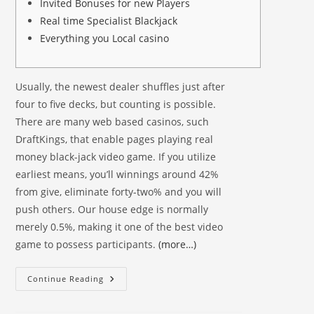
Invited Bonuses for new Players
Real time Specialist Blackjack
Everything you Local casino
Usually, the newest dealer shuffles just after
four to five decks, but counting is possible.
There are many web based casinos, such
DraftKings, that enable pages playing real
money black-jack video game. If you utilize
earliest means, you’ll winnings around 42%
from give, eliminate forty-two% and you will
push others. Our house edge is normally
merely 0.5%, making it one of the best video
game to possess participants.
(more…)
Courtroom
Continue Reading
On
The
Web